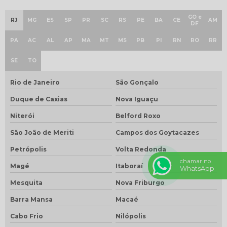
GO e
RJ
MG
ES
SP
PR
SC
RS
PE
BA
CE
AM
DF
PA
AC
AL
AP
MA
MT
MS
PB
PI
RN
RO
RR
SE
TO
Rio de Janeiro
São Gonçalo
Duque de Caxias
Nova Iguaçu
Niterói
Belford Roxo
São João de Meriti
Campos dos Goytacazes
Petrópolis
Volta Redonda
chamar no
Magé
Itaboraí
WhatsApp
Mesquita
Nova Friburgo
Barra Mansa
Macaé
Cabo Frio
Nilópolis