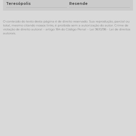
Teresópolis
Resende
O conteúdo do texto desta página é de direito reservado. Sua reprodução, parcial ou
total, mesmo citando nossos links, é proibida sem a autorização do autor. Crime de
violação de direito autoral – artigo 184 do Código Penal –
Lei 9610/98 - Lei de direitos
autorais
.