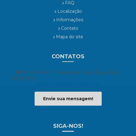
FAQ
Localização
Informações
Contato
Mapa do site
CONTATOS
PB 032 KM 17 - Pedras de Fogo Zona Rural
58328-000
(83) 3142-1660
(81) 99954-7589
contato@premovit.com.br
Envie sua mensagem!
SIGA-NOS!