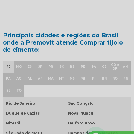
Principais cidades e regiões do Brasil
onde a Premovit atende Comprar tijolo
de cimento:
GO e
RJ
MG
ES
SP
PR
SC
RS
PE
BA
CE
AM
DF
PA
AC
AL
AP
MA
MT
MS
PB
PI
RN
RO
RR
SE
TO
Rio de Janeiro
São Gonçalo
Duque de Caxias
Nova Iguaçu
Niterói
Belford Roxo
São João de Meriti
Campos dos Goytacazes