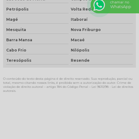
chamar no
WhatsApp
Petrópolis
Volta Redonda
Magé
Itaboraí
Mesquita
Nova Friburgo
Barra Mansa
Macaé
Cabo Frio
Nilópolis
Teresópolis
Resende
O conteúdo do texto desta página é de direito reservado. Sua reprodução, parcial ou
total, mesmo citando nossos links, é proibida sem a autorização do autor. Crime de
violação de direito autoral – artigo 184 do Código Penal –
Lei 9610/98 - Lei de direitos
autorais
.