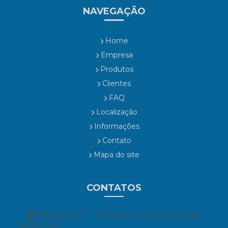
NAVEGAÇÃO
Home
Empresa
Produtos
Clientes
FAQ
Localização
Informações
Contato
Mapa do site
CONTATOS
PB 032 KM 17 - Pedras de Fogo Zona Rural
58328-000
(83) 3142-1660
(81) 99954-7589