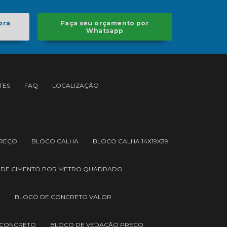
ora
Faça seu orçamento por
Whatsapp
TES
FAQ
LOCALIZAÇÃO
PREÇO
BLOCO CALHA
BLOCO CALHA 14X19X39
 DE CIMENTO POR METRO QUADRADO
O
BLOCO DE CONCRETO VALOR
 CONCRETO
BLOCO DE VEDAÇÃO PREÇO